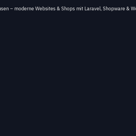
sen – moderne Websites & Shops mit Laravel, Shopware & Wor
Schwerpunkt
Webentwicklung in der
Hightech
en, den Westerwald und
Von traditionellen Keram
nd
PHP
entstehen digitale
Plattform muss individue
ter gleichermaßen
und interne Teams entlas
genau diese Anforderunge
Schwerpunkt
Technik-Fokus: Nachhal