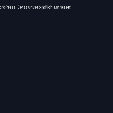
dPress. Jetzt unverbindlich anfragen!
 Region Höhr-Grenzhausen: Handwerk trifft
ik-Manufakturen bis zu Forschungsstandorten: Ihre
lle Prozesse abbilden, neue Produkte sichtbar machen
ten. Gemeinsam entwickeln wir Websites und Portale, die
n erfüllen.
tig und erweiterbar