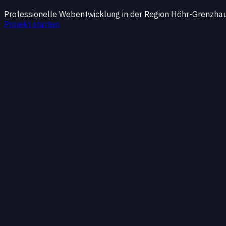
Professionelle Webentwicklung in der Region Höhr-Grenzhau
Projekt starten
Region
Region im Überblick
Ich bin
Full-Stack-Webentwickler für Höhr-Grenzhaus
das Mittelrheintal
. Mit
Laravel
,
Shopware
,
WordPress
u
Lösungen, die Keramikbetriebe, Industrie und Dienstleis
voranbringen.
Schwerpunkt
Leistungen für Ihren digitalen Auftritt