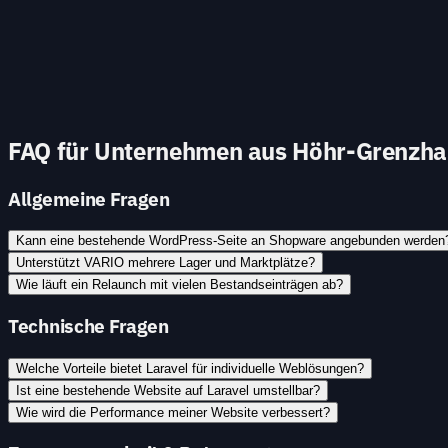
Informationsarchitektur, UX-Komponenten und SEO-Ausri
Integration
– Iterative Sprints, Schnittstellen zu ERP, W
Ticketing, plus Testing. 4.
Launch & Betreuung
– Hosting
und kontinuierliche Optimierung.
FAQ für Unternehmen aus Höhr-Grenzh
Allgemeine Fragen
Kann eine bestehende WordPress-Seite an Shopware angebunden werden
Unterstützt VARIO mehrere Lager und Marktplätze?
Wie läuft ein Relaunch mit vielen Bestandseinträgen ab?
Technische Fragen
Welche Vorteile bietet Laravel für individuelle Weblösungen?
Ist eine bestehende Website auf Laravel umstellbar?
Wie wird die Performance meiner Website verbessert?