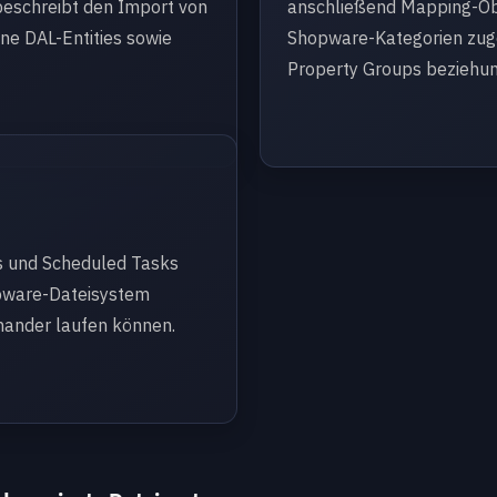
eschreibt den Import von
anschließend Mapping-Obe
ene DAL-Entities sowie
Shopware-Kategorien zuge
Property Groups beziehun
s und Scheduled Tasks
opware-Dateisystem
nander laufen können.