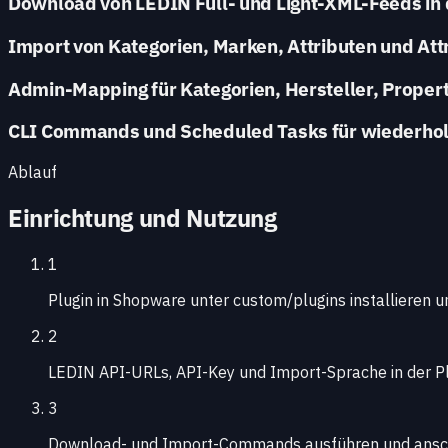
Download von LEDIN Full- und Light-XML-Feeds in 
Import von Kategorien, Marken, Attributen und Attr
Admin-Mapping für Kategorien, Hersteller, Proper
CLI Commands und Scheduled Tasks für wiederhol
Ablauf
Einrichtung und Nutzung
1
Plugin in Shopware unter custom/plugins installieren un
2
LEDIN API-URLs, API-Key und Import-Sprache in der Pl
3
Download- und Import-Commands ausführen und anschli