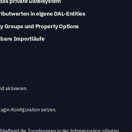
das private Dateisystem
ibutwerten in eigene DAL-Entities
ty Groups und Property Options
bare Importläufe
d aktivieren.
ugin-Konfiguration setzen.
eßend die Zuordnungen in der Administration pflegen.