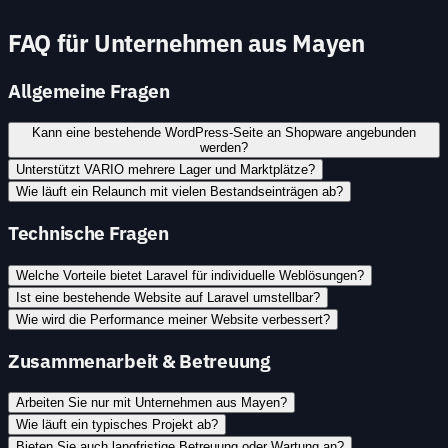
FAQ für Unternehmen aus Mayen
Allgemeine Fragen
Kann eine bestehende WordPress-Seite an Shopware angebunden
werden?
Unterstützt VARIO mehrere Lager und Marktplätze?
Wie läuft ein Relaunch mit vielen Bestandseinträgen ab?
Technische Fragen
Welche Vorteile bietet Laravel für individuelle Weblösungen?
Ist eine bestehende Website auf Laravel umstellbar?
Wie wird die Performance meiner Website verbessert?
Zusammenarbeit & Betreuung
Arbeiten Sie nur mit Unternehmen aus Mayen?
Wie läuft ein typisches Projekt ab?
Bieten Sie auch langfristige Betreuung oder Wartung an?