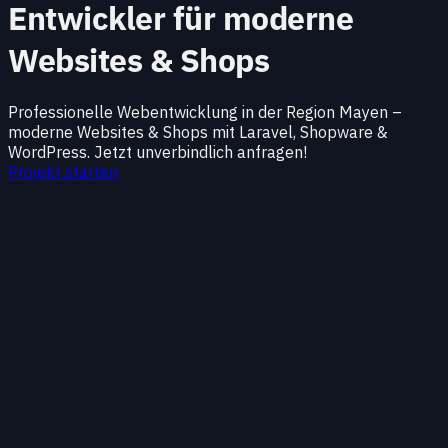
Entwickler für moderne
Websites & Shops
Professionelle Webentwicklung in der Region Mayen –
moderne Websites & Shops mit Laravel, Shopware &
WordPress. Jetzt unverbindlich anfragen!
Projekt starten
Region
Region im Überblick
Ich bin
Full-Stack-Webentwickler für Mayen, die
Vulkaneifel und das Mittelrheintal
. Mit
Laravel
,
Shopware
,
WordPress
und
PHP
entwickle ich
Websites, Shops und Portale, die lokale Betriebe
sichtbar machen und gleichzeitig interne Abläufe
vereinfachen.