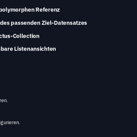
r polymorphen Referenz
 des passenden Ziel-Datensatzes
ctus-Collection
sbare Listenansichten
ren.
igurieren.