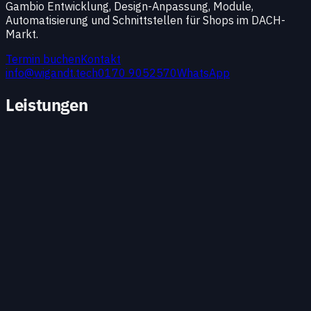
Gambio Entwicklung, Design-Anpassung, Module,
Automatisierung und Schnittstellen für Shops im DACH-
Markt.
Termin buchen
Kontakt
info@wigandt.tech
0170 9052570
WhatsApp
Leistungen
Technologie-Vorteil
Themes & Templates
Individuelle Themes, Landingpages und Komponenten –
passend zur Marke.
Technologie-Vorteil
Plugins & Erweiterungen
Fehlende Funktionen sauber nachrüsten – von Checkout
bis Redaktions-Workflows.