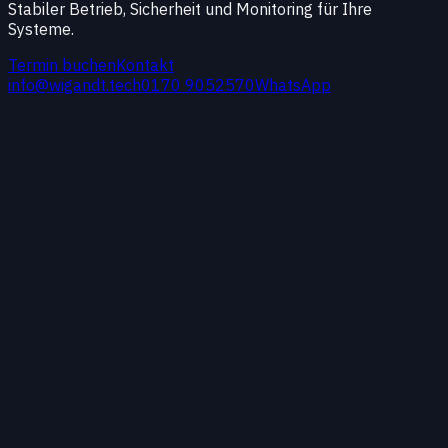
Stabiler Betrieb, Sicherheit und Monitoring für Ihre
Systeme.
Termin buchen
Kontakt
info@wigandt.tech
0170 9052570
WhatsApp
Einordnung
Überblick
Server Management ist der Teil, der Projekte
dauerhaft stabil macht: Updates, Security,
Deployments, Monitoring und Incident‑Response.
Gerade bei Web‑Apps und Shops entscheidet der
Betrieb darüber, ob Entwicklung schnell liefern kann
oder ständig blockiert wird.