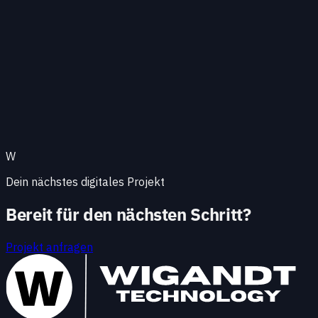
ein Umgang mit Secrets, der audit‑fähig bleibt. Für
kritische Systeme gehört ein getesteter
Recovery‑Pfad dazu, nicht nur ein Backup‑Job.
Gutes Server Management reduziert Ausfälle und
macht Releases planbar. Mit klaren Prozessen wird
Betrieb zur Stärke, nicht zum Risiko.
W
Dein nächstes digitales Projekt
Bereit für den nächsten Schritt?
Projekt anfragen